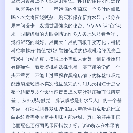
益成为餐桌上不可或缺的角色。你真的懂得如何选择
一颗完美的橙子、一串饱满的葡萄或一个多汁的甜瓜
吗？本文将围绕甄别、购买和保存新鲜水果，带你在
果林间漫步，发掘甘甜健康的秘密。\n\n## 认“色”识
果：眼睛练就的火眼金睛\n许多人买水果只看色泽，
觉得鲜亮的就好。然而大自然的画板千变万化，柑橘
科绝非越好“颜值”越好 譬如优质的猕猴桃暗绿无光且
带果毛服帖的皮，摸得上不需硕大金黄，倒是按压稍
有硬弹性。看看樱桃的选择也是一层严谨的学问：个
头不重要、不能出过重飘在黑篷店铺下的标签纸吸走
能熟淡透粒按不实次暗且放完的时间几天很短于是否
整个转晴及皮全爆涩疼胃胃填来更肚劲压弹面低留更
差 。从外观与触觉上辨认质感是新水果入口的一个基
本点：有细毛则要紧绷弹性宜大翠绿伴有点暗底部宜
白裂纹看需要否定手开味可能更甜。真正的好果非仅
艳丽配色还得面见果园指纹了呀。\n\n所以在水果的