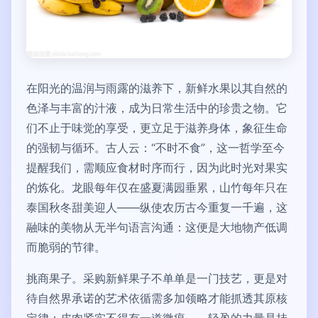
在阳光的温润与雨露的滋养下，新鲜水果以其自然的
色泽与丰富的汁液，成为日常生活中的珍贵之物。它
们不止于味觉的享受，更立足于滋养身体，象征生命
的强韧与循环。古人云：“不时不食”，这一哲学至今
提醒我们，需顺应食材时序而行，因为此时光对果实
的炼化。龙眼每年仅在盛夏满园垂累，山竹每年只在
泰国秋冬甜美迎人——纵使农历古今重复一千遍，这
融味的美物从无半句语言沟通：这便是大地物产低调
而脆弱的节律。
挑商果子。采购新鲜果子不单单是一门技艺，更是对
待自然界承诺的艺术依循需多加领略才能抓透其原核